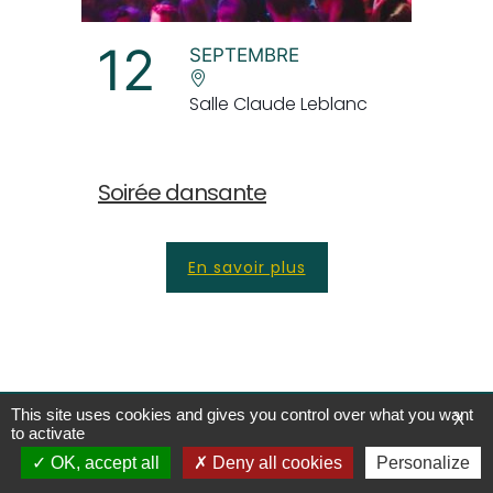
12
SEPTEMBRE
Salle Claude Leblanc
Soirée dansante
En savoir plus
Développement Joce-Web - 2026 -
Mentions légales
-
This site uses cookies and gives you control over what you want
X
to activate
Politique de confidentialité
OK, accept all
Deny all cookies
Personalize