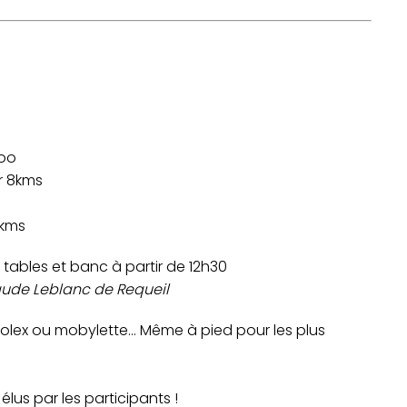
hoo
r 8kms
 kms
tables et banc à partir de 12h30
aude Leblanc de Requeil
, solex ou mobylette… Même à pied pour les plus
 élus par les participants !