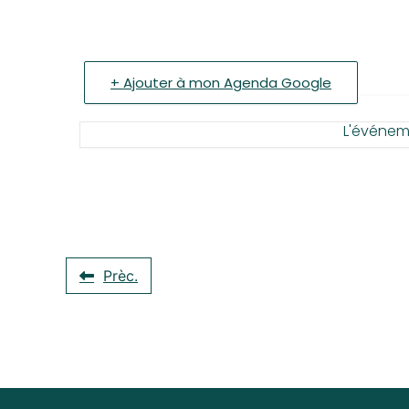
+ Ajouter à mon Agenda Google
L'événeme
Prèc.