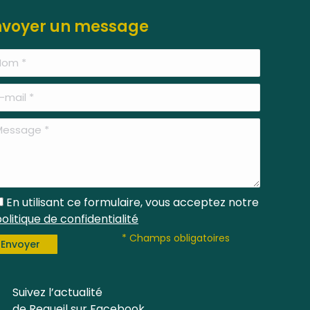
nvoyer un message
En utilisant ce formulaire, vous acceptez notre
olitique de confidentialité
* Champs obligatoires
Suivez l’actualité
F
a
de Requeil sur Facebook